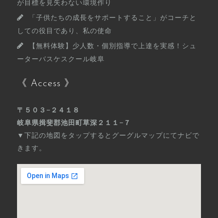
が目標を見失わない環境作り
「子供たちの成長をサポートすること」がコーチと
しての役目であり、私の使命
【無料体験】少人数・個別指導で上達を実感！シュ
ーターバスケスクール岐阜
《 Access 》
〒５０３−２４１８
岐阜県揖斐郡池田町草深２１１−７
▼下記の地図をタップするとグーグルマップにてナビで
きます。