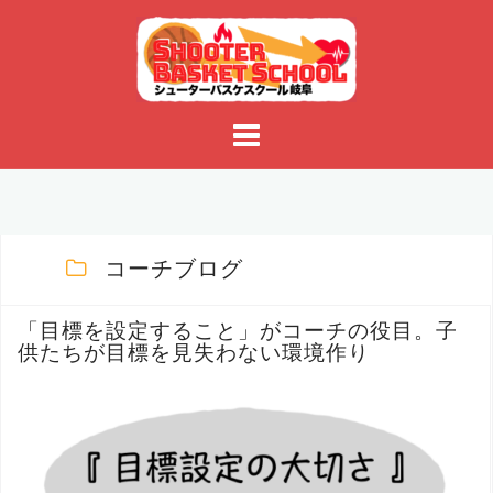
コ
ン
テ
ン
ツ
へ
ス
キ
ッ
プ
コーチブログ
「目標を設定すること」がコーチの役目。子
供たちが目標を見失わない環境作り